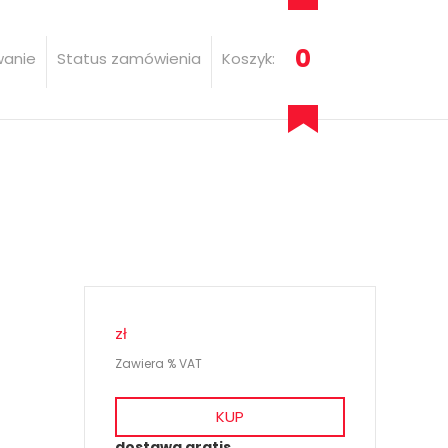
0
wanie
Status zamówienia
Koszyk:
zł
Zawiera % VAT
KUP
dostawa gratis