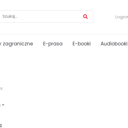
Logo
 zagraniczne
E-prasa
E-booki
Audiobooki
es
:
-
s