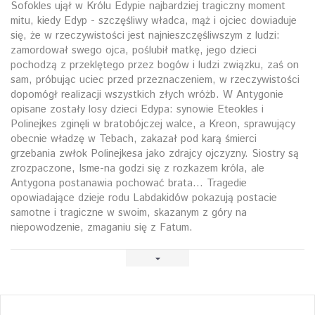
Sofokles ujął w Królu Edypie najbardziej tragiczny moment
mitu, kiedy Edyp - szczęśliwy władca, mąż i ojciec dowiaduje
się, że w rzeczywistości jest najnieszczęśliwszym z ludzi:
zamordował swego ojca, poślubił matkę, jego dzieci
pochodzą z przeklętego przez bogów i ludzi związku, zaś on
sam, próbując uciec przed przeznaczeniem, w rzeczywistości
dopomógł realizacji wszystkich złych wróżb. W Antygonie
opisane zostały losy dzieci Edypa: synowie Eteokles i
Polinejkes zginęli w bratobójczej walce, a Kreon, sprawujący
obecnie władzę w Tebach, zakazał pod karą śmierci
grzebania zwłok Polinejkesa jako zdrajcy ojczyzny. Siostry są
zrozpaczone, Isme-na godzi się z rozkazem króla, ale
Antygona postanawia pochować brata... Tragedie
opowiadające dzieje rodu Labdakidów pokazują postacie
samotne i tragiczne w swoim, skazanym z góry na
niepowodzenie, zmaganiu się z Fatum.