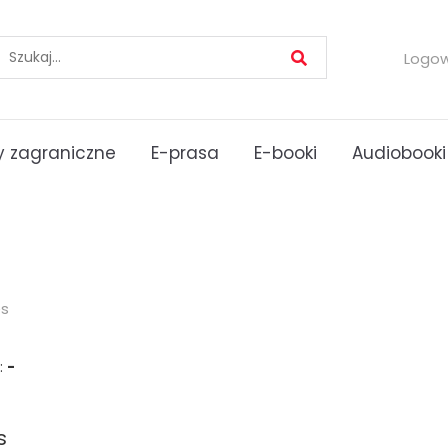
Logo
 zagraniczne
E-prasa
E-booki
Audiobooki
es
:
-
s