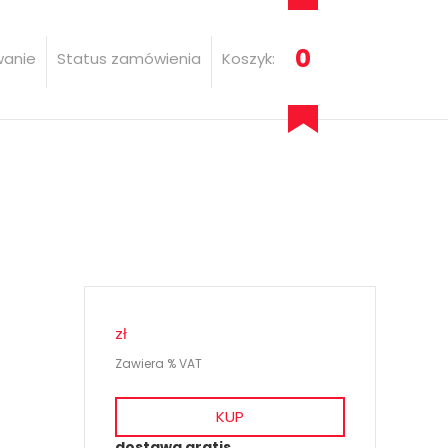
0
wanie
Status zamówienia
Koszyk:
zł
Zawiera % VAT
KUP
dostawa gratis