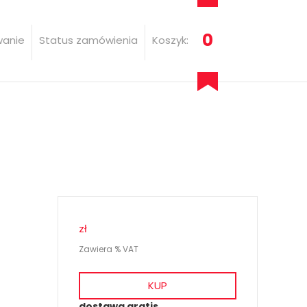
0
wanie
Status zamówienia
Koszyk:
zł
Zawiera % VAT
KUP
dostawa gratis