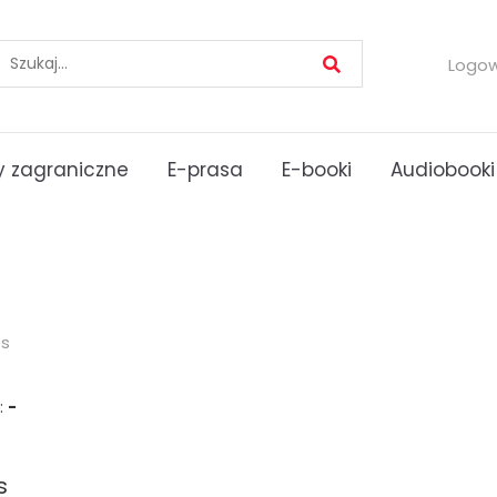
Logo
 zagraniczne
E-prasa
E-booki
Audiobooki
es
:
-
s