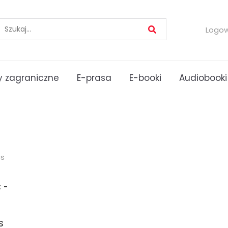
Logo
 zagraniczne
E-prasa
E-booki
Audiobooki
es
:
-
s