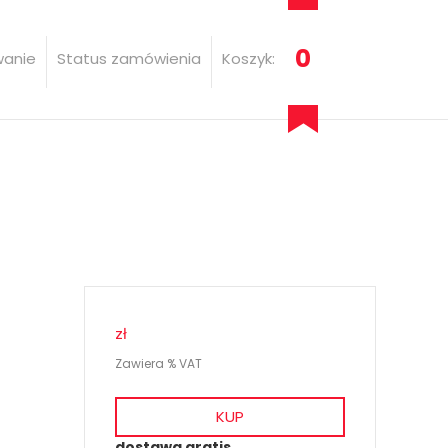
0
wanie
Status zamówienia
Koszyk:
zł
Zawiera % VAT
KUP
dostawa gratis