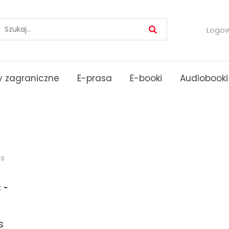
Logo
 zagraniczne
E-prasa
E-booki
Audiobooki
es
:
-
s