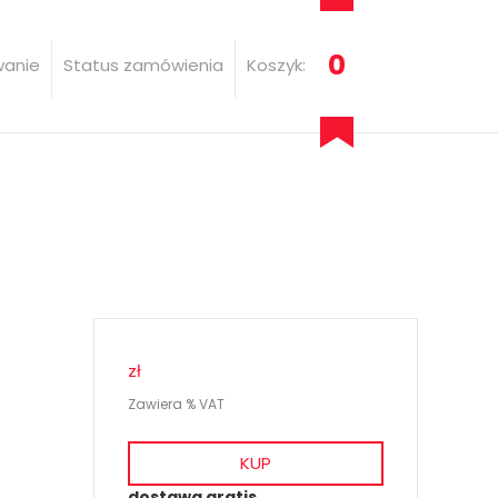
0
wanie
Status zamówienia
Koszyk:
zł
Zawiera % VAT
KUP
dostawa gratis