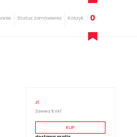
0
wanie
Status zamówienia
Koszyk:
zł
Zawiera % VAT
KUP
dostawa gratis