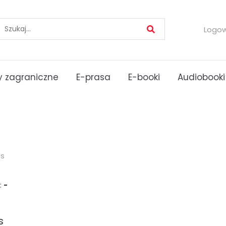
Logo
 zagraniczne
E-prasa
E-booki
Audiobooki
es
:
-
s