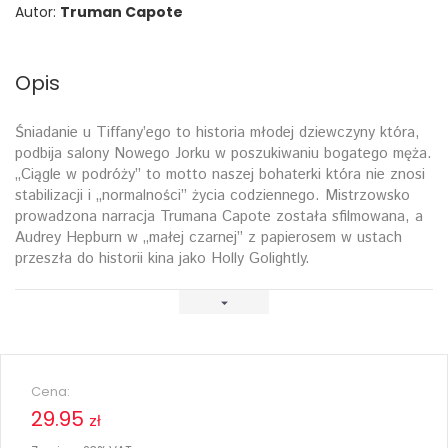
Autor:
Truman Capote
Opis
Śniadanie u Tiffany’ego to historia młodej dziewczyny która,
podbija salony Nowego Jorku w poszukiwaniu bogatego męża.
„Ciągle w podróży” to motto naszej bohaterki która nie znosi
stabilizacji i „normalności” życia codziennego. Mistrzowsko
prowadzona narracja Trumana Capote została sfilmowana, a
Audrey Hepburn w „małej czarnej” z papierosem w ustach
przeszła do historii kina jako Holly Golightly.
Cena:
29.95
zł