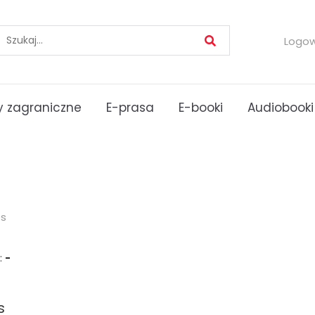
Logo
 zagraniczne
E-prasa
E-booki
Audiobooki
es
:
-
s