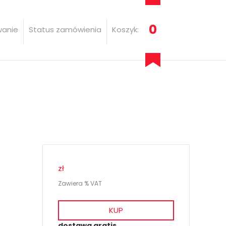
0
wanie
Status zamówienia
Koszyk:
zł
Zawiera % VAT
KUP
dostawa gratis