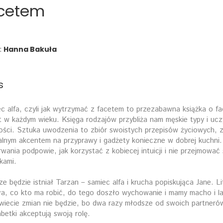
cetem
:
Hanna Bakuła
s
c alfa, czyli jak wytrzymać z facetem to przezabawna książka o fa
t w każdym wieku. Księga rodzajów przybliża nam męskie typy i ucz
ości. Sztuka uwodzenia to zbiór swoistych przepisów życiowych, 
alnym akcentem na przyprawy i gadżety konieczne w dobrej kuchni
rwania podpowie, jak korzystać z kobiecej intuicji i nie przejmować 
kami.
e będzie istniał Tarzan – samiec alfa i krucha popiskująca Jane. Lit
iła, co kto ma robić, do tego doszło wychowanie i mamy macho i la
wiecie zmian nie będzie, bo dwa razy młodsze od swo­ich partneró
abetki akceptują swoją rolę.