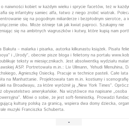
 o naiwno­ści kobiet w każdym wieku i sprycie facetów, też w każ­d
rafia się infantylny samiec alfa, łatwo z niego zrobić wiatrak. Pole
entrowanie się na pogodnym miliarderze i bezpłodnym sierotce, a 
połączenie obu. Może istnieje tak jak kwiat paproci. Szukajmy nie
eniając się na ambitnych viagruszków i kutwy, które kupią nam portf
.
 Bakuła – malarka i pisarka, autorka kilkunastu książek. Pisała feli
boya” i „Urody”, obecnie pisze bloga i felietony na portalu www.kob
publikuje teksty w miesięcznikach. Jest absolwentką wydziału mala
awskiej ASP. Portretowała m.in.: Liv Ullmann, Yehudi Menuhina, D
chskiego, Agnieszkę Osiecką. Pracuje w technice pasteli. Całe lata
iła na Manhattanie. Projektowała tam m.in. kostiumy i scenografię
akli na Broadwayu, za które wyróżnił ją „New York Times”. Oprócz
ż obywatelstwo amerykańskie. Na wizytówce ma napisane „osoba
owersyjna”. Mówi o sobie, że jest soft-feministką. Prowadzi fundac
gującą kulturę polską za granicą, wspiera dwa domy dziecka, organ
wale muzyki Franciszka Schuberta.