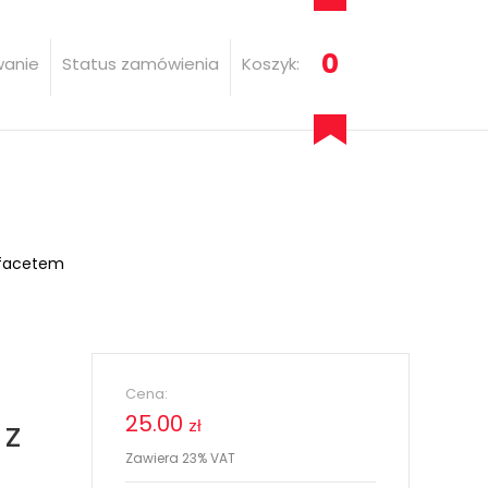
0
wanie
Status zamówienia
Koszyk:
z facetem
Cena:
25.00
 z
zł
Zawiera 23% VAT