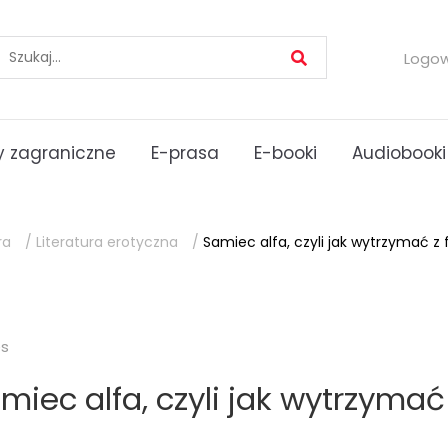
Logo
 zagraniczne
E-prasa
E-booki
Audiobooki
ra
/
Literatura erotyczna
/
Samiec alfa, czyli jak wytrzymać 
es
miec alfa, czyli jak wytrzymać