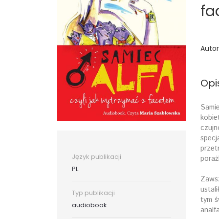
fa
Autor
Opi
Samie
kobie
czujn
specj
przet
Język publikacji
poraż
PL
Zawsz
ustal
Typ publikacji
tym ś
audiobook
analf