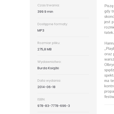
Czas trwania:
Piszę
gdy t
399.9 min
skonc
jest 
Dostępne formaty:
rozmi
MP3
łatek
Rozmiar pliku:
Hanna
„Play
275,8 MB
oraz 
warsz
Wydawnictwo:
Olbry
Burda Książki
spędz
spekt
ma te
Data wydania:
kontr
2014-06-18
propa
festi
ISBN:
978-83-7778-696-3