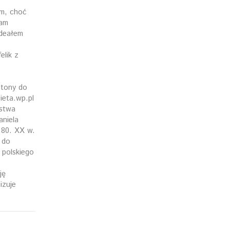
ym, choć
cam
ideałem
elik z
etony do
ieta.wp.pl
rstwa
aniela
 80. XX w.
 do
 polskiego
ję
izuje