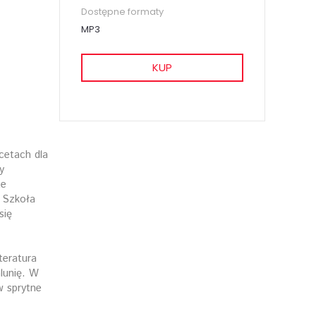
Dostępne formaty
MP3
KUP
cetach dla
y
ze
. Szkoła
się
era­tura
lunię. W
w sprytne