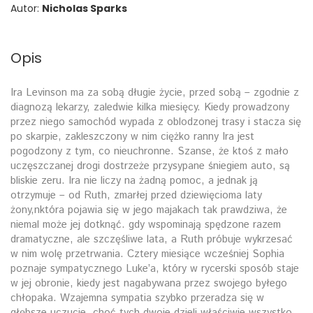
Autor:
Nicholas Sparks
Opis
Ira Levinson ma za sobą długie życie, przed sobą – zgodnie z
diagnozą lekarzy, zaledwie kilka miesięcy. Kiedy prowadzony
przez niego samochód wypada z oblodzonej trasy i stacza się
po skarpie, zakleszczony w nim ciężko ranny Ira jest
pogodzony z tym, co nieuchronne. Szanse, że ktoś z mało
uczęszczanej drogi dostrzeże przysypane śniegiem auto, są
bliskie zeru. Ira nie liczy na żadną pomoc, a jednak ją
otrzymuje – od Ruth, zmarłej przed dziewięcioma laty
żony,nktóra pojawia się w jego majakach tak prawdziwa, że
niemal może jej dotknąć. gdy wspominają spędzone razem
dramatyczne, ale szczęśliwe lata, a Ruth próbuje wykrzesać
w nim wolę przetrwania. Cztery miesiące wcześniej Sophia
poznaje sympatycznego Luke’a, który w rycerski sposób staje
w jej obronie, kiedy jest nagabywana przez swojego byłego
chłopaka. Wzajemna sympatia szybko przeradza się w
głębsze uczucie, choć tych dwoje dzieli właściwie wszystko.