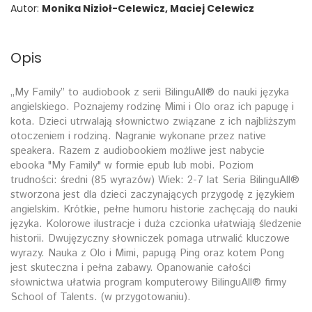
Autor:
Monika Nizioł-Celewicz, Maciej Celewicz
Opis
„My Family” to audiobook z serii BilinguAll® do nauki języka
angielskiego. Poznajemy rodzinę Mimi i Olo oraz ich papugę i
kota. Dzieci utrwalają słownictwo związane z ich najbliższym
otoczeniem i rodziną. Nagranie wykonane przez native
speakera. Razem z audiobookiem możliwe jest nabycie
ebooka "My Family" w formie epub lub mobi. Poziom
trudności: średni (85 wyrazów) Wiek: 2-7 lat Seria BilinguAll®
stworzona jest dla dzieci zaczynających przygodę z językiem
angielskim. Krótkie, pełne humoru historie zachęcają do nauki
języka. Kolorowe ilustracje i duża czcionka ułatwiają śledzenie
historii. Dwujęzyczny słowniczek pomaga utrwalić kluczowe
wyrazy. Nauka z Olo i Mimi, papugą Ping oraz kotem Pong
jest skuteczna i pełna zabawy. Opanowanie całości
słownictwa ułatwia program komputerowy BilinguAll® firmy
School of Talents. (w przygotowaniu).