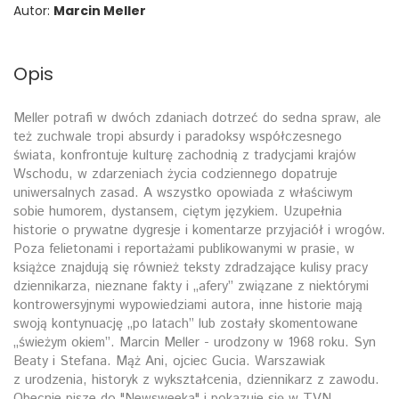
Autor:
Marcin Meller
Opis
Meller potrafi w dwóch zdaniach dotrzeć do sedna spraw, ale
też zuchwale tropi absurdy i paradoksy współczesnego
świata, konfrontuje kulturę zachodnią z tradycjami krajów
Wschodu, w zdarzeniach życia codziennego dopatruje
uniwersalnych zasad. A wszystko opowiada z właściwym
sobie humorem, dystansem, ciętym językiem. Uzupełnia
historie o prywatne dygresje i komentarze przyjaciół i wrogów.
Poza felietonami i reportażami publikowanymi w prasie, w
książce znajdują się również teksty zdradzające kulisy pracy
dziennikarza, nieznane fakty i „afery” związane z niektórymi
kontrowersyjnymi wypowiedziami autora, inne historie mają
swoją kontynuację „po latach” lub zostały skomentowane
„świeżym okiem”. Marcin Meller - urodzony w 1968 roku. Syn
Beaty i Stefana. Mąż Ani, ojciec Gucia. Warszawiak
z urodzenia, historyk z wykształcenia, dziennikarz z zawodu.
Obecnie pisze do "Newsweeka" i pokazuje się w TVN