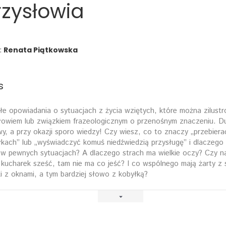
rzysłowia
:
Renata Piątkowska
s
e opowiadania o sytuacjach z życia wziętych, które można zilust
łowiem lub związkiem frazeologicznym o przenośnym znaczeniu. D
y, a przy okazji sporo wiedzy! Czy wiesz, co to znaczy „przebiera
łkach” lub „wyświadczyć komuś niedźwiedzią przysługę” i dlaczego 
w pewnych sytuacjach? A dlaczego strach ma wielkie oczy? Czy 
 kucharek sześć, tam nie ma co jeść? I co wspólnego mają żarty z 
ki z oknami, a tym bardziej słowo z kobyłką?