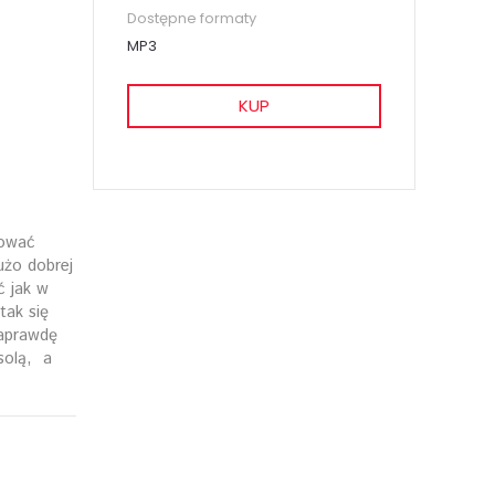
Dostępne formaty
MP3
KUP
rować
użo dobrej
ć jak w
tak się
naprawdę
solą, a