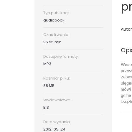
p
Typ publikacji
audiobook
Autor
Czas trwania:
95.55 min
Opi
Dostępne formaty:
MP3
Wesoł
przys
zabaw
Rozmiar pliku:
ulęga
88 MB
mówi 
gdzie
Wydawnictwo:
książ
BIS
Data wydania:
2012-05-24