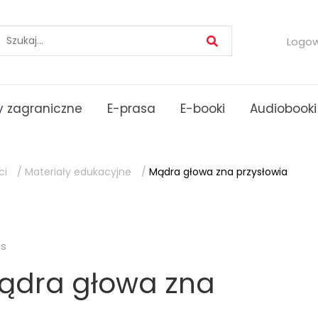
Logo
 zagraniczne
E-prasa
E-booki
Audiobooki
ci
/
Materiały edukacyjne
/
Mądra głowa zna przysłowia
es
ądra głowa zna