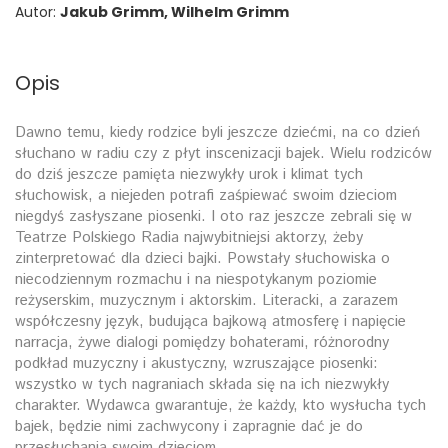
Autor:
Jakub Grimm, Wilhelm Grimm
Opis
Dawno temu, kiedy rodzice byli jeszcze dziećmi, na co dzień
słuchano w radiu czy z płyt inscenizacji bajek. Wielu rodziców
do dziś jeszcze pamięta niezwykły urok i klimat tych
słuchowisk, a niejeden potrafi zaśpiewać swoim dzieciom
niegdyś zasłyszane piosenki. I oto raz jeszcze zebrali się w
Teatrze Polskiego Radia najwybitniejsi aktorzy, żeby
zinterpretować dla dzieci bajki. Powstały słuchowiska o
niecodziennym rozmachu i na niespotykanym poziomie
reżyserskim, muzycznym i aktorskim. Literacki, a zarazem
współczesny język, budująca bajkową atmosferę i napięcie
narracja, żywe dialogi pomiędzy bohaterami, różnorodny
podkład muzyczny i akustyczny, wzruszające piosenki:
wszystko w tych nagraniach składa się na ich niezwykły
charakter. Wydawca gwarantuje, że każdy, kto wysłucha tych
bajek, będzie nimi zachwycony i zapragnie dać je do
przesłuchania swoim dzieciom.