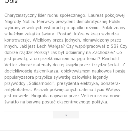
Opis
Charyzmatyczny lider ruchu społecznego. Laureat pokojowej
Nagrody Nobla. Pierwszy prezydent demokratycznej Polski
wybrany w wolnych wyborach po upadku reżimu. Polak znany
w każdym zakątku świata. Postać, która w kraju wzbudza
kontrowersje. Wielbiony przez jednych, nienawidzony przez
innych. Jaki jest Lech Wałęsa? Czy współpracował z SB? Czy
dobrze rządził Polską? Jak był odbierany na Zachodzie? Co
jest prawdą, a co przekłamaniem na jego temat? Reinhold
Vetter zbierał materiały do tej książki przez trzydzieści lat. Z
dociekliwością dziennikarza, obiektywizmem naukowca i pasją
popularyzatora przybliża sylwetkę człowieka legendy,
przywódcy „Solidarności”, prezydenta elektryka, bohatera-
antybohatera. Książek poświęconych całemu życiu Wałęsy
jest niewiele. Biografia napisana przez Vettera rzuca nowe
światło na barwną postać ekscentrycznego polityka.