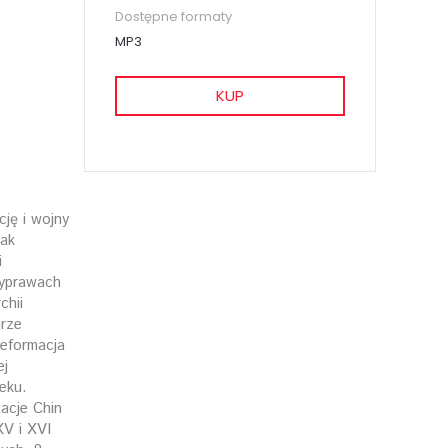
Dostępne formaty
MP3
KUP
ję i wojny
jak
i
 wyprawach
chii
urze
eformacja
ej
eku.
zacje Chin
XV i XVI