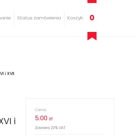
0
wanie
Status zamówienia
Koszyk:
I i XVII
Cena:
5.00
VI i
zł
Zawiera 23% VAT