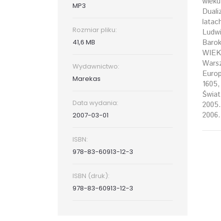
wieku
MP3
Duali
latac
Rozmiar pliku:
Ludwi
41,6 MB
Barok
WIEK 
Warsz
Wydawnictwo:
Europ
Marekas
1605,
Świat
Data wydania:
2005.
2006.
2007-03-01
ISBN:
978-83-60913-12-3
ISBN (druk):
978-83-60913-12-3