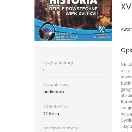
XVI
Autor
Opi
Język publikacji
Słuch
PL
relig
powst
Łaciń
Typ publikacji
geogr
audiobook
absol
Barok
Czas trwania:
i woj
72.6 min
najwa
Cywil
i Jap
Dostępne formaty: