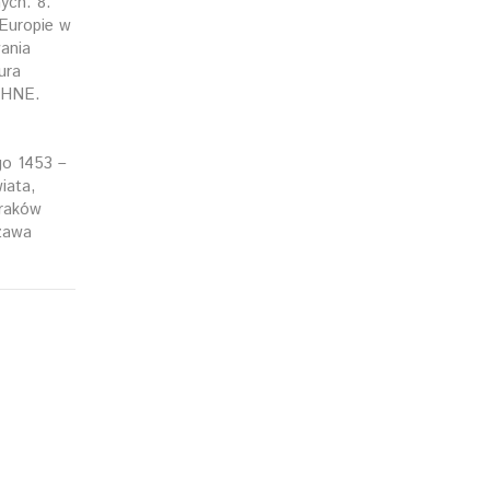
ych. 8.
 Europie w
ania
ura
CHNE.
go 1453 –
iata,
Kraków
zawa