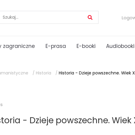
Logo
 zagraniczne
E-prasa
E-booki
Audiobooki
umanistyczne
/
Historia
/
Historia - Dzieje powszechne. Wiek XV
es
storia - Dzieje powszechne. Wiek X