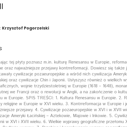
I
:
Krzysztof Pogorzelski
s
ając tej płyty poznasz m.in. kulturę Renesansu w Europie, reformac
ijne oraz najważniejsze przejawy kontrreformacji. Dowiesz się także 
awały cywilizacje pozaeuropejskie a wśród nich cywilizacja Ameryk
skiej oraz cywilizacje Chin i Japonii. Usłyszysz również o wielkich
aficznych, wojnie trzydziestoletniej w Europie (1618 – 1648), monar
utnej we Francji oraz o rewolucji w Anglii, a na zakończenie o kult
u w Europie. SPIS TREŚCI: 1. Kultura Renesansu w Europie. 2. R
ny religijne w Europie w XVI wieku. 3. Kontrreformacja w Europie i j
żniejsze przejawy. 4. Cywilizacje pozaeuropejskie w XVI i w XVII wi
izacje Ameryki Łacińskiej – Aztekowie, Majowie i Inkowie. 5. Cywili
onii w XVI i XVII wieku. 6. Wielkie wyprawy geograficzne przełomu 