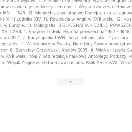
. Podłoże wypraw. 7. Przebieg i konsekwencje wypraw geograficzn
zm w rozwoju gospodarczym Europy. 9. Wojna trzydziestoletnia w
h 1618 – 1648. 10. Monarchia absolutna we Francji w okresie panow
ka XIII i Ludwika XIV. 11. Rewolucja w Anglii w XVII wieku. 12. Kult
u w Europie. 13. Bibliografia. BIBLIOGRAFIA - DZIEJE POWSZE
XVI I XVII: 1. Bazylow Ludwik, Historia powszechna 1492 – 1648,
awa 2001. 2. Encyklopedia PWN. Seria multimedialna. Cywilizacje
ejczyków. 3. Wielka historia Świata, Narodziny Świata nowożytne
 tom 6, Stanisław Grzybowski, Kraków 2005. 4. Wielka Historia Św
 w XVII wieku, tom 7 pod redakcją naukową Antoniego Podrazy, 
 5. Wójcik Zbigniew, Historia powszechna. Wiek XVI – XVII, Wars