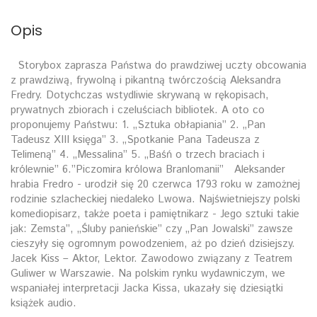
Opis
Storybox zaprasza Państwa do prawdziwej uczty obcowania
z prawdziwą, frywolną i pikantną twórczością Aleksandra
Fredry. Dotychczas wstydliwie skrywaną w rękopisach,
prywatnych zbiorach i czeluściach bibliotek. A oto co
proponujemy Państwu: 1. „Sztuka obłapiania” 2. „Pan
Tadeusz XIII księga” 3. „Spotkanie Pana Tadeusza z
Telimeną” 4. „Messalina” 5. „Baśń o trzech braciach i
królewnie” 6.”Piczomira królowa Branlomanii” Aleksander
hrabia Fredro - urodził się 20 czerwca 1793 roku w zamożnej
rodzinie szlacheckiej niedaleko Lwowa. Najświetniejszy polski
komediopisarz, także poeta i pamiętnikarz - Jego sztuki takie
jak: Zemsta”, „Śluby panieńskie” czy „Pan Jowalski” zawsze
cieszyły się ogromnym powodzeniem, aż po dzień dzisiejszy.
Jacek Kiss – Aktor, Lektor. Zawodowo związany z Teatrem
Guliwer w Warszawie. Na polskim rynku wydawniczym, we
wspaniałej interpretacji Jacka Kissa, ukazały się dziesiątki
książek audio.