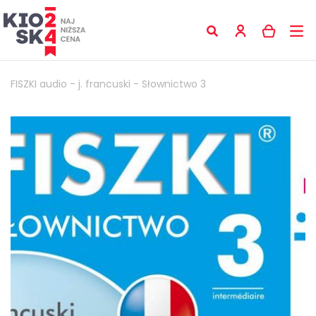
FISZKI audio - j. francuski - Słownictwo 3