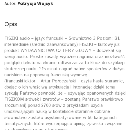
Autor:
Patrycja Wojsyk
Opis
FISZKI audio – język francuski – Słownictwo 3 Poziom: B1,
intermédiaire (średnio zaawansowany) FISZKI – kultowy już
produkt WYDAWNICTWA CZTERY GŁOWY – doczekał się
wersji audio. Proste zasady, wyraźne nagrania oraz możliwość
podglądu tekstu na ekranie odtwarzacza to klucz do szybkiej i
skutecznej nauki. 215 minut nagrań native speakerów z dużym
naciskiem na poprawną francuską wymowę
(francuski lektor – Artur Połoczański – czyta hasła starannie,
dbając o ich właściwą artykulację i intonację; dzięki temu
zyskują Państwo pewność, że – używając opanowanych dzięki
FISZKOM słówek i zwrotów – zostaną Państwo prawidłowo
zrozumiani) ponad 2700 słów z przykładami użycia
umożliwiającymi naukę w kontekście starannie dobrane
słownictwo zostało usystematyzowane w 50 kategoriach
tematycznych, które wyczerpująco ujmują zjawiska związane
z człowiekiem i jego otoczeniem