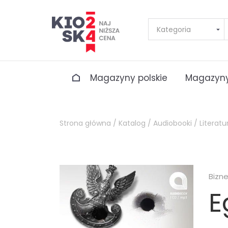
Magazyny polskie
Magazyny
Strona główna /
Katalog /
Audiobooki /
Literatu
Bizn
E