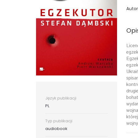
Autor
Opi
Licen
egzek
Egzek
egzek
Ukrai
spisa
kontr
drugi
bohat
Język publikacji
wydar
PL
wojna
które
Typ publikacji
wojny
audiobook