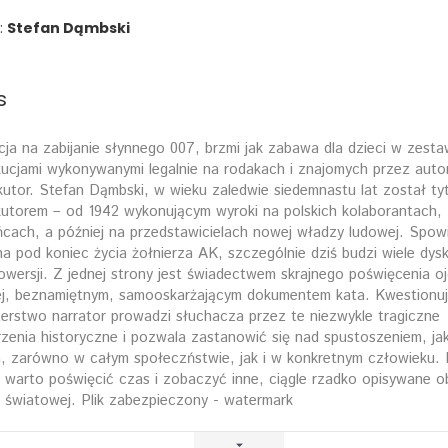
:
Stefan Dąmbski
s
cja na zabijanie słynnego 007, brzmi jak zabawa dla dzieci w zesta
ucjami wykonywanymi legalnie na rodakach i znajomych przez autor
utor. Stefan Dąmbski, w wieku zaledwie siedemnastu lat został t
utorem – od 1942 wykonującym wyroki na polskich kolaborantach,
ńcach, a później na przedstawicielach nowej władzy ludowej. Spow
na pod koniec życia żołnierza AK, szczególnie dziś budzi wiele dysku
owersji. Z jednej strony jest świadectwem skrajnego poświęcenia oj
ej, beznamiętnym, samooskarżającym dokumentem kata. Kwestionu
erstwo narrator prowadzi słuchacza przez te niezwykle tragiczne
zenia historyczne i pozwala zastanowić się nad spustoszeniem, jak
, zarówno w całym społeczństwie, jak i w konkretnym człowieku. 
j warto poświęcić czas i zobaczyć inne, ciągle rzadko opisywane ob
 światowej. Plik zabezpieczony - watermark