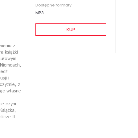
Dostępne formaty
MP3
KUP
wieniu z
a książki
ytułowym
 Niemcach,
iedź
sji i
czyźnie, z
jąc własne
ie czyni
Książka,
licze II