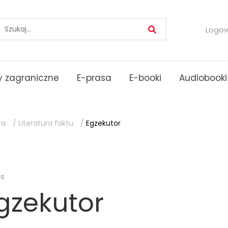
Logo
 zagraniczne
E-prasa
E-booki
Audiobooki
ra
/
Literatura faktu
/
Egzekutor
es
gzekutor