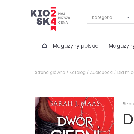
Magazyny polskie
Magazyny
Strona główna /
Katalog /
Audiobooki /
Dla mło
Bizn
D