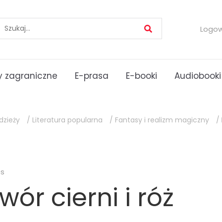
Logo
 zagraniczne
E-prasa
E-booki
Audiobooki
dzieży
/
Literatura popularna
/
Fantasy i realizm magiczny
/
es
wór cierni i róż