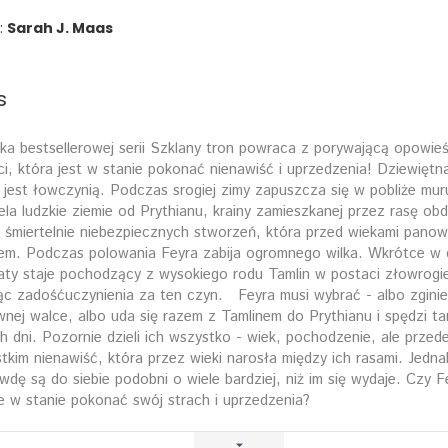
:
Sarah J. Maas
s
ka bestsellerowej serii Szklany tron powraca z porywającą opowieś
ci, która jest w stanie pokonać nienawiść i uprzedzenia! Dziewiętna
 jest łowczynią. Podczas srogiej zimy zapuszcza się w pobliże mur
ela ludzkie ziemie od Prythianu, krainy zamieszkanej przez rasę ob
 śmiertelnie niebezpiecznych stworzeń, która przed wiekami pano
em. Podczas polowania Feyra zabija ogromnego wilka. Wkrótce w 
haty staje pochodzący z wysokiego rodu Tamlin w postaci złowrogiej
ąc zadośćuczynienia za ten czyn. Feyra musi wybrać - albo zgini
wnej walce, albo uda się razem z Tamlinem do Prythianu i spędzi t
h dni. Pozornie dzieli ich wszystko - wiek, pochodzenie, ale przed
tkim nienawiść, która przez wieki narosła między ich rasami. Jedna
wdę są do siebie podobni o wiele bardziej, niż im się wydaje. Czy F
e w stanie pokonać swój strach i uprzedzenia?