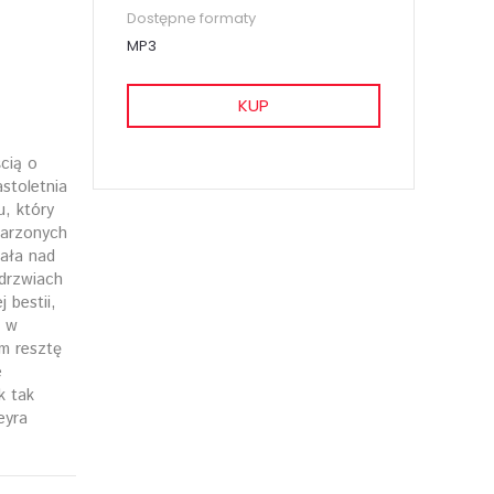
Dostępne formaty
MP3
KUP
cią o
stoletnia
u, który
darzonych
wała nad
drzwiach
 bestii,
e w
am resztę
e
k tak
eyra