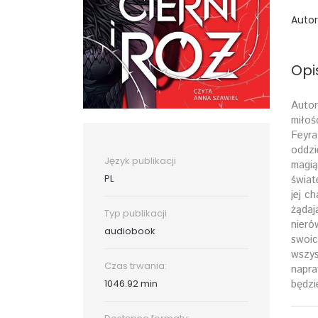
Autor
Opi
Autor
miłoś
Feyra
oddzi
Język publikacji
magią
PL
świat
jej c
żądaj
Typ publikacji
nieró
audiobook
swoic
wszys
Czas trwania:
napra
1046.92 min
będzi