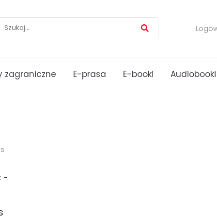
Logo
 zagraniczne
E-prasa
E-booki
Audiobooki
es
:
-
s