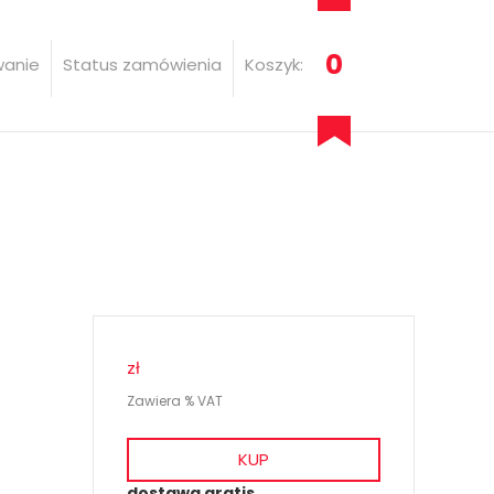
0
wanie
Status zamówienia
Koszyk:
zł
Zawiera % VAT
KUP
dostawa gratis