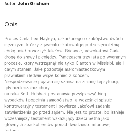
Autor:
John Grisham
Opis
Proces Carla Lee Hayleya, oskarżonego o zabójstwo dwóch
mężczyzn, którzy zgwałcili i skatowali jego dziesięcioletnią
córkę, miał otworzyć Jake’owi Brigance, adwokatowi Carla
drogę do sławy i pieniędzy. Tymczasem trzy lata po wygranym
procesie, który wstrząsnął nie tylko Clanton w Missisipi, ale i
całym stanem, Jake pozostaje małomiasteczkowym
prawnikiem i ledwie wiąże koniec z końcem.
Niespodziewanie pojawia się szansa na zmianę tej sytuacji,
gdy nieuleczalnie chory
na raka Seth Hubbart postanawia przyśpieszyć bieg
wypadków i popełnia samobójstwo, a wcześniej spisuje
kontrowersyjny testament i powierza Jake’owi zadanie
zatwierdzenia go przed sądem. Nie jest to proste, bo istnieje
wcześniejszy testament wskazujący dzieci Setha jako
głównych spadkobierców ponad dwudziestomilionowej
fortuny.