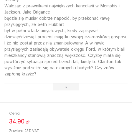
Walcząc z prawnikami największych kancelarii w Memphis i
Jackson, Jake Brigance
będzie się musiał dobrze napocić, by przekonać ławę
przysięgłych, że Seth Hubbart
był w pełni władz umysłowych, kiedy zapisywał
dziewięćdziesiąt procent majątku swojej czarnoskórej gosposi,
i że nie został przez nią zmanipulowany. A w ławie
przysięgłych zasiadają obywatele okręgu Ford, w którym biali
mieszkańcy stanowią znaczną większość. Czyżby miała się
powtórzyć sytuacja sprzed trzech lat, kiedy to Clanton tak
wyraźnie podzieliło się na czarnych i białych? Czy znów
zapłoną krzyże?
Cena:
34.90
zł
Zawiera 23% VAT