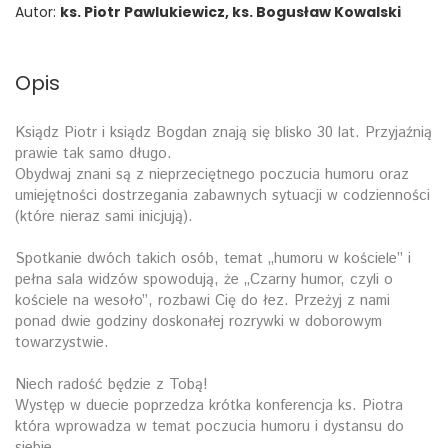
Autor:
ks. Piotr Pawlukiewicz, ks. Bogusław Kowalski
Opis
Ksiądz Piotr i ksiądz Bogdan znają się blisko 30 lat. Przyjaźnią
prawie tak samo długo.
Obydwaj znani są z nieprzeciętnego poczucia humoru oraz
umiejętności dostrzegania zabawnych sytuacji w codzienności
(które nieraz sami inicjują).
Spotkanie dwóch takich osób, temat „humoru w kościele” i
pełna sala widzów spowodują, że „Czarny humor, czyli o
kościele na wesoło”, rozbawi Cię do łez. Przeżyj z nami
ponad dwie godziny doskonałej rozrywki w doborowym
towarzystwie.
Niech radość będzie z Tobą!
Występ w duecie poprzedza krótka konferencja ks. Piotra
która wprowadza w temat poczucia humoru i dystansu do
siebie.