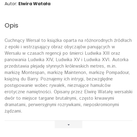
Autor:
Elwira Watała
Opis
Cuchnący Wersal to książka oparta na różnorodnych źródłach
z epoki i wstrząsający obraz obyczajów panujących w
Wersalu w czasach regencji po śmierci Ludwika XIII oraz
panowania Ludwika XIV, Ludwika XV i Ludwika XVI. Autorka
przedstawia plejadę słynnych królewskich metres, m.in.
markizę Montespan, markizę Maintenon, markizę Pompadour,
księżną du Barry. Poznajemy ich intrygi, bezwzględne
postępowanie wobec rywalek, nieznające hamulców
erotyczne namiętności. Opisany przez Elwirę Watałę wersalski
dwór to miejsce targane brutalnymi, często krwawymi
dramatami, perwersyjnymi rozrywkami, nieposkromionymi
żądzami.