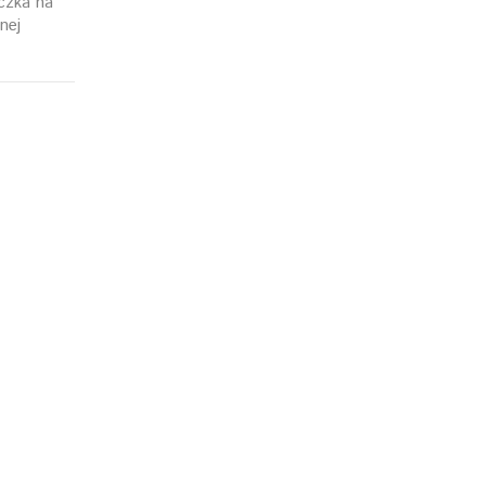
czka na
nej