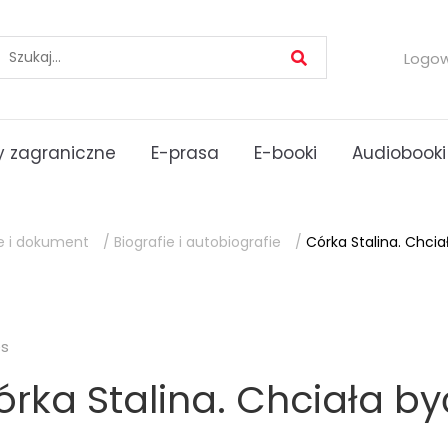
Logo
 zagraniczne
E-prasa
E-booki
Audiobooki
ie i dokument
/
Biografie i autobiografie
/
Córka Stalina. Chci
es
órka Stalina. Chciała by