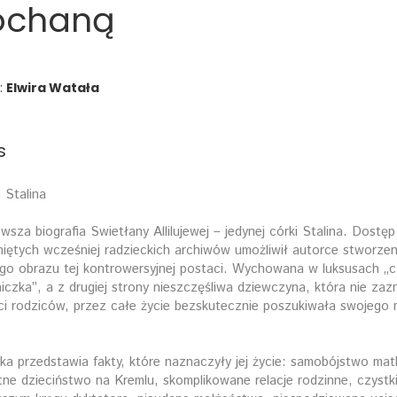
ochaną
:
Elwira Watała
s
 Stalina
wsza biografia Swietłany Allilujewej – jedynej córki Stalina. Dostęp
iętych wcześniej radzieckich archiwów umożliwił autorce stworzen
go obrazu tej kontrowersyjnej postaci. Wychowana w luksusach „
niczka”, a z drugiej strony nieszczęśliwa dziewczyna, która nie zaz
ci rodziców, przez całe życie bezskutecznie poszukiwała swojego 
ka przedstawia fakty, które naznaczyły jej życie: samobójstwo matk
ne dzieciństwo na Kremlu, skomplikowane relacje rodzinne, czystk