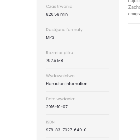
najbl
Czas trwania:
Zachó
emigra
826.58 min
Dostępne formaty:
MP3
Rozmiar pliku:
757,5 MB
Wydawnictwo:
Heraclon Internation
Data wydania:
2016-10-07
ISBN:
978-83-7927-640-0