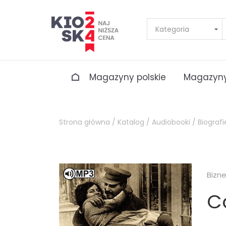
Magazyny polskie
Magazyny
Strona główna /
Katalog /
Audiobooki /
Biograf
Bizn
C