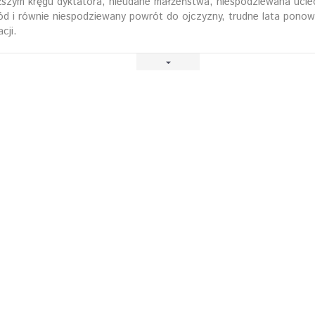
iższym kręgu dyktatora, nieudane małżeństwa, niespodziewana ucie
d i równie niespodziewany powrót do ojczyzny, trudne lata ponow
cji.