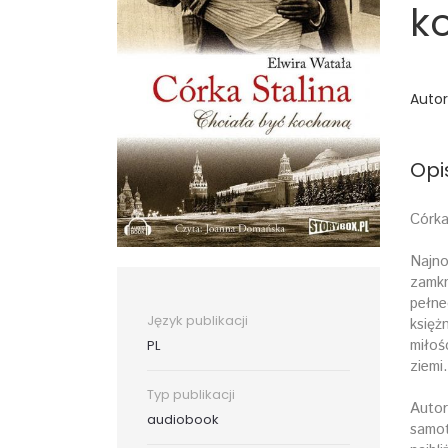
k
Autor
Opi
Córka
Najno
zamkn
pełne
Język publikacji
księż
miłoś
PL
ziemi.
Typ publikacji
Autor
audiobook
samot