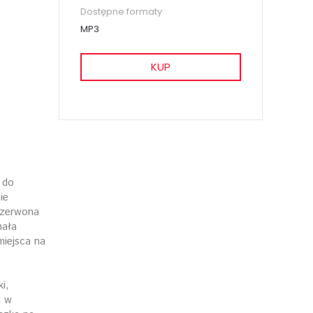
Dostępne formaty
MP3
KUP
 do
ie
czerwona
nała
miejsca na
i,
i w