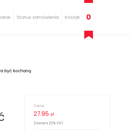
0
wanie
Status zamówienia
Koszyk:
ała być kochaną
Cena:
ć
27.95
zł
Zawiera 23% VAT