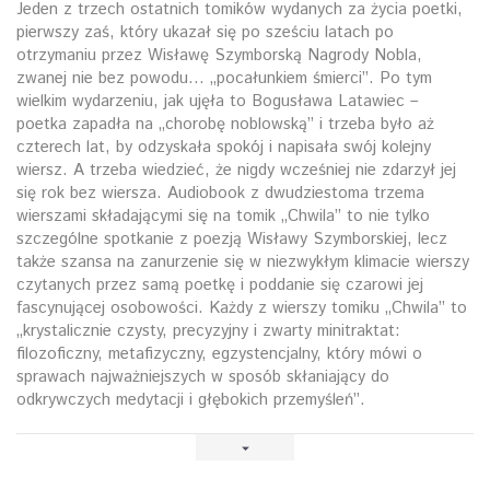
Jeden z trzech ostatnich tomików wydanych za życia poetki,
pierwszy zaś, który ukazał się po sześciu latach po
otrzymaniu przez Wisławę Szymborską Nagrody Nobla,
zwanej nie bez powodu... „pocałunkiem śmierci”. Po tym
wielkim wydarzeniu, jak ujęła to Bogusława Latawiec –
poetka zapadła na „chorobę noblowską” i trzeba było aż
czterech lat, by odzyskała spokój i napisała swój kolejny
wiersz. A trzeba wiedzieć, że nigdy wcześniej nie zdarzył jej
się rok bez wiersza. Audiobook z dwudziestoma trzema
wierszami składającymi się na tomik „Chwila” to nie tylko
szczególne spotkanie z poezją Wisławy Szymborskiej, lecz
także szansa na zanurzenie się w niezwykłym klimacie wierszy
czytanych przez samą poetkę i poddanie się czarowi jej
fascynującej osobowości. Każdy z wierszy tomiku „Chwila” to
„krystalicznie czysty, precyzyjny i zwarty minitraktat:
filozoficzny, metafizyczny, egzystencjalny, który mówi o
sprawach najważniejszych w sposób skłaniający do
odkrywczych medytacji i głębokich przemyśleń”.