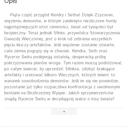
Opis
Piąta część przygód Kendry i Setha! Dzięki Zzyzxowi,
więzieniu demonów, w którym zamknięto niezliczone hordy
najpotężniejszych istot ciemności, świat od tysiącleci był
bezpieczny. Teraz jednak Sfinks, przywódca Stowarzyszenia
Gwiazdy Wieczornej, jest o krok od zebrania wszystkich
pięciu kluczy-artefaktów. Jeśli więzienie zostanie otwarte,
cała ziemia pogrąży się w chaosie. Kendra, Seth oraz
Rycerze Świtu podejmują ostatnią, desperacką próbę
pokrzyżowania planów wroga. Tym razem muszą podróżować
po całym świecie, by uprzedzić Sfinksa, zdobyć brakujące
artefakty i uratować kilkoro Wiecznych, których śmierć to
warunek oswobodzenia demonów. Jeśli im się nie powiedzie,
pozostanie już tylko rozpaczliwa konfrontacja z uwolnionymi
bestiami na Bezbrzeżnej Wyspie. Jakich sprzymierzeńców
znajdą Rycerze Świtu w decydującej walce o losy świata?