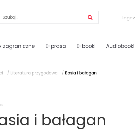
Logo
 zagraniczne
E-prasa
E-booki
Audiobooki
ci
/
Literatura przygodowa
/
Basia i bałagan
es
asia i bałagan