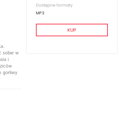
Dostępne formaty
MP3
KUP
ka.
ć sobie w
ia i
dziców
 gorliwy