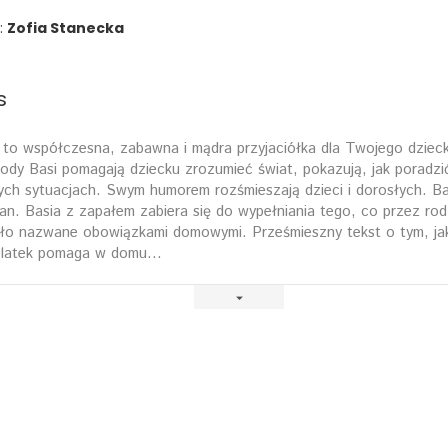
:
Zofia Stanecka
s
 to współczesna, zabawna i mądra przyjaciółka dla Twojego dziec
ody Basi pomagają dziecku zrozumieć świat, pokazują, jak poradzi
ych sytuacjach. Swym humorem rozśmieszają dzieci i dorosłych. Bas
an. Basia z zapałem zabiera się do wypełniania tego, co przez ro
ło nazwane obowiązkami domowymi. Prześmieszny tekst o tym, jak
olatek pomaga w domu...