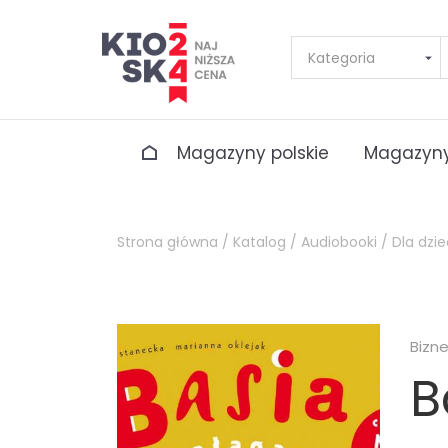
Magazyny polskie
Magazyny
Strona główna /
Katalog /
Audiobooki /
Dla dzie
Bizn
B