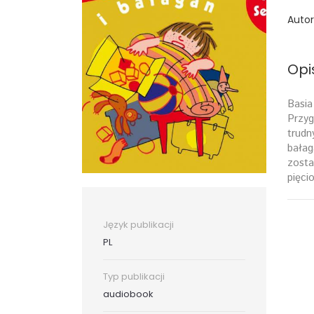
Autor
Opi
Basia
Przyg
trudn
bałag
zosta
pięci
Język publikacji
PL
Typ publikacji
audiobook