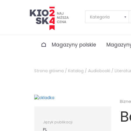
Magazyny polskie
Magazyny
Strona główna /
Katalog /
Audiobooki /
Literatu
Bizn
B
Język publikacji
PL