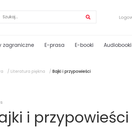
Logo
 zagraniczne
E-prasa
E-booki
Audiobooki
ra
/
Literatura piękna
/
Bajki i przypowieści
es
ajki i przypowieści