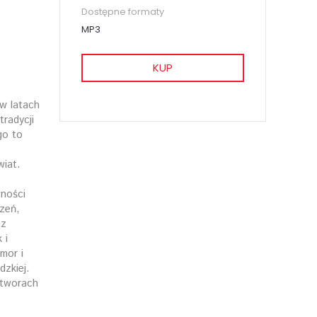
Dostępne formaty
MP3
KUP
w latach
radycji
go to
wiat.
wności
zeń,
ez
 i
mor i
zkiej.
utworach