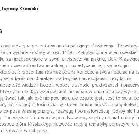
:
Ignacy Krasicki
s
o najbardziej reprezentatywne dla polskiego Oświecenia. Powstały 
78, a wydane zostały w roku 1779 r. Zakotwiczone w europejskiej t
ku są niedoścignione w swym artystycznym pięknie. Bajki Krasickie
zieła obserwatorstwa moralnego i upoetycznionej psychologii i
kterologii; prezentują również pewną koncepcję życia i pogląd na ś
y sens bajek ma charakter tradycyjnie chrześcijański, uwydatnia
uteczność wiedzy i filozofii wobec trudności praktycznych i przeci
 Utwory te nie dają wzorów cnót ani ideałów ofiarności czy wyrzec
ją świat taki jaki być nie powinien, ale często jest. Jest to świat b
eń, nie znający miłosierdzia, w którym trudno liczyć na kogokolwiek
wiek poza własną energią, rozwagą i pomysłowością. Gdyby nie hu
p ton większości utworów przedstawiałby smętny dramat natury lud
zostwo pióra Krasickiego niezwykle trudną tematykę poruszyło w 
ch i łatwych w odbiorze.