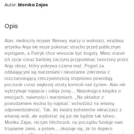
Autor:
Monika Zajas
Opis
Alan, niedoszły reżyser filmowy, marzy o wolności, wrażliwa
artystka Anja nie może pokonać strachu przed publicznym
występem, a Patryk chce wreszcie być bogaty. Mimo starań
ich życie coraz bardziej zaczyna przypominać tworzony przez
Anję obraz, który pokrywa czarna maź. Pogoń za
oddalającymi się marzeniami i nieustanne zderzenia z
rozczarowującą rzeczywistością stopniowo powodują
poczucie coraz większej utraty kontroli nad życiem. Alan nie
wytrzymuje napięcia i zabija żonę… Niepokojąca książka o
emocjach, naiwności i marzeniach. „Na okładce z
powodzeniem można by napisać: wchodzisz na własną
odpowiedzialność. Tak, do świata bohaterów wkraczasz z
własnej woli, ale wydostać się już nie będzie tak łatwo.
Monika Zajas, niczym Hitchcock, na początku funduje nam
trzęsienie ziemi, a potem… okazuje się, że to dopiero