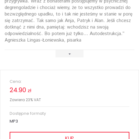
przygrywka. Wraz z bohaterami postępujemy w psychicznej
degrengoladzie i chociaż wiemy, że to wszystko prowadzi do
bezwzględnego upadku, to i tak nie jesteśmy w stanie w porę
się zatrzymać. Tak samo jak Anja, Patryk i Alan. Jeśli chcesz
dotknąć z nimi dna, pamiętaj: wchodzisz na swoją
odpowiedzialność. Bo potem już tylko… Autodestrukcja.”
Agnieszka Lingas-Łoniewska, pisarka
Cena:
24.90
zł
Zawiera 23% VAT
Dostępne formaty
MP3
KUP