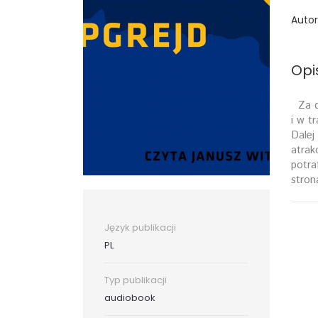
Autor
Opi
Za du
i w t
Dalej
atrak
potra
stron
Język publikacji
PL
Typ publikacji
audiobook