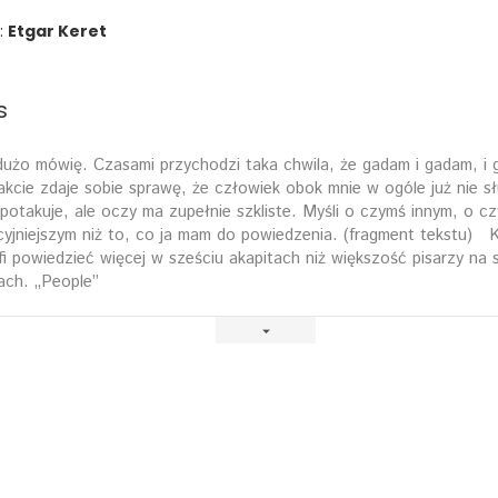
:
Etgar Keret
s
żo mówię. Czasami przychodzi taka chwila, że gadam i gadam, i 
rakcie zdaje sobie sprawę, że człowiek obok mnie w ogóle już nie s
 potakuje, ale oczy ma zupełnie szkliste. Myśli o czymś innym, o c
cyjniejszym niż to, co ja mam do powiedzenia. (fragment tekstu) 
fi powiedzieć więcej w sześciu akapitach niż większość pisarzy na 
ach. „People”