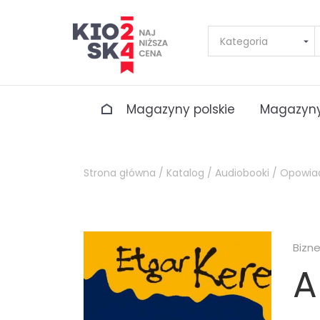
Magazyny polskie
Magazyny
Strona główna /
Katalog /
Audiobooki /
Opowia
Bizn
A