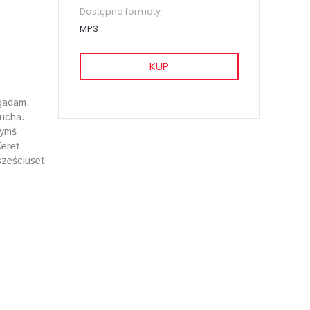
Dostępne formaty
MP3
KUP
gadam,
łucha.
zymś
Keret
sześciuset