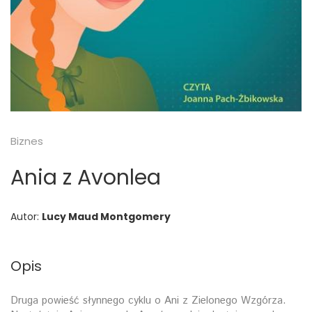
Biznes
Ania z Avonlea
Autor:
Lucy Maud Montgomery
Opis
Druga powieść słynnego cyklu o Ani z Zielonego Wzgórza.