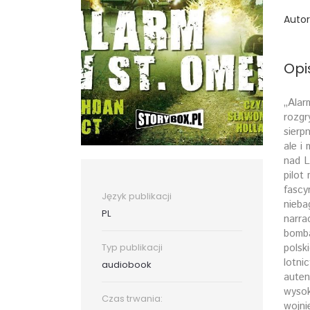
Autor
Opi
„Alar
rozgr
sierp
ale i
nad L
pilot
fascy
Język publikacji
nieba
PL
narra
bomba
Typ publikacji
polsk
lotni
audiobook
auten
wysok
Czas trwania:
wojni