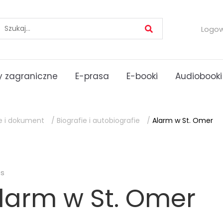
Logo
 zagraniczne
E-prasa
E-booki
Audiobooki
ie i dokument
/
Biografie i autobiografie
/
Alarm w St. Omer
es
larm w St. Omer