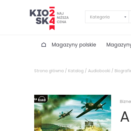
Magazyny polskie
Magazyny
Strona główna /
Katalog /
Audiobooki /
Biograf
Bizn
A