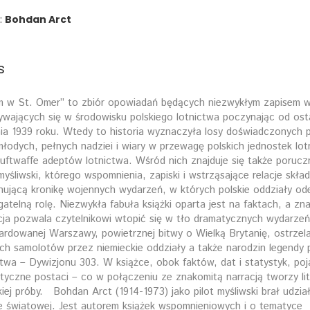
:
Bohdan Arct
s
m w St. Omer” to zbiór opowiadań będących niezwykłym zapisem 
ywających się w środowisku polskiego lotnictwa poczynając od osta
nia 1939 roku. Wtedy to historia wyznaczyła losy doświadczonych p
 młodych, pełnych nadziei i wiary w przewagę polskich jednostek lot
uftwaffe adeptów lotnictwa. Wśród nich znajduje się także poruczn
 myśliwski, którego wspomnienia, zapiski i wstrząsające relacje skład
nującą kronikę wojennych wydarzeń, w których polskie oddziały od
gatelną rolę. Niezwykła fabuła książki oparta jest na faktach, a zn
cja pozwala czytelnikowi wtopić się w tło dramatycznych wydarze
rdowanej Warszawy, powietrznej bitwy o Wielką Brytanię, ostrzela
ich samolotów przez niemieckie oddziały a także narodzin legendy 
ctwa – Dywizjonu 303. W książce, obok faktów, dat i statystyk, poja
tyczne postaci – co w połączeniu ze znakomitą narracją tworzy lit
iej próby. Bohdan Arct (1914-1973) jako pilot myśliwski brał udział
e światowej. Jest autorem książek wspomnieniowych i o tematyce