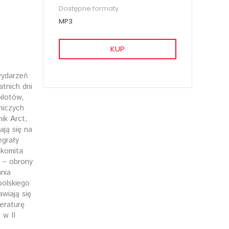
Dostępne formaty
MP3
KUP
wydarzeń
tnich dni
ilotów,
niczych
ik Arct,
ają się na
egrały
akomita
ń – obrony
nia
polskiego
wiają się
eraturę
 w II