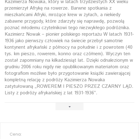
Kazimierza Nowaka, który w latach trzydziestych XX wieku
przemierzył Afrykę na rowerze. Barwne spotkania z
mieszkańcami Afryki, mrożące krew w żyłach, a niekiedy
zabawne przygody, które zdarzyły się naprawdę, pozwolą
poznać młodemu czytelnikowi tego niezwykłego podróżnika.
Kazimierz Nowak – pionier polskiego reportażu W latach 1931-
1936 jako pierwszy człowiek na świecie przebył samotnie
kontynent afrykański z północy na południe i z powrotem (40
tys. km pieszo, rowerem, konno oraz czółnem). Wyczyn ten
został zapomniany na kilkadziesiąt lat. Dzięki odnalezionym w
grudniu 2006 roku nigdy nie opublikowanym materiałom oraz
fotografiom możliwe było przygotowanie książki zawierającej
kompletną relację z podróży Kazimierza Nowaka
zatytułowaną „ROWEREM I PIESZO PRZEZ CZARNY LĄD.
Listy z podróży afrykańskiej z lat 1931-1936”.
Cena: